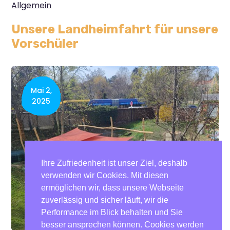
Allgemein
Unsere Landheimfahrt für unsere
Vorschüler
Mai 2,
2025
Ihre Zufriedenheit ist unser Ziel, deshalb
verwenden wir Cookies. Mit diesen
ermöglichen wir, dass unsere Webseite
zuverlässig und sicher läuft, wir die
Performance im Blick behalten und Sie
besser ansprechen können. Cookies werden