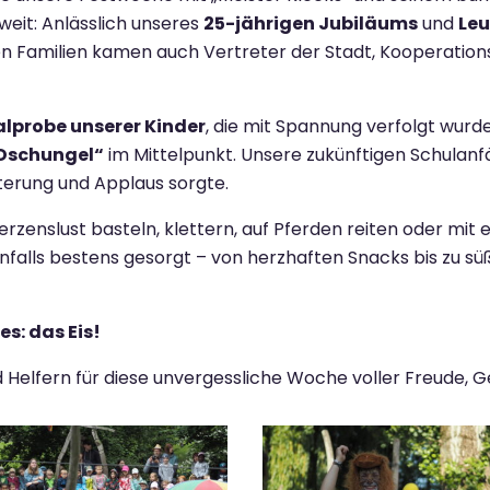
eit: Anlässlich unseres
25-jährigen Jubiläums
und
Leu
en Familien kamen auch Vertreter der Stadt, Kooperatio
lprobe unserer Kinder
, die mit Spannung verfolgt wur
„Dschungel“
im Mittelpunkt. Unsere zukünftigen Schulanf
terung und Applaus sorgte.
rzenslust basteln, klettern, auf Pferden reiten oder mit 
enfalls bestens gesorgt – von herzhaften Snacks bis zu s
s: das Eis!
nd Helfern für diese unvergessliche Woche voller Freude,