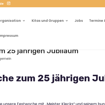
.de
rganisation
Kitas und Gruppen
Jobs
Termine 
Impressum
m 25 jährigen Jubiläum
lgemein
he zum 25 jährigen Ju
ete unsere Festwoche mit „Meister Klecks“ und seinem b