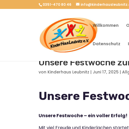
0351-470 80 46
info@kinderhausleubnitz
Willkommen
O
Datenschutz
Unsere Festwoche zu
von
Kinderhaus Leubnitz
|
Juni 17, 2025
|
Al
Unsere Festwoc
Unsere Festwoche – ein voller Erfolg!
Mit viel Freude und Kinderlachen start