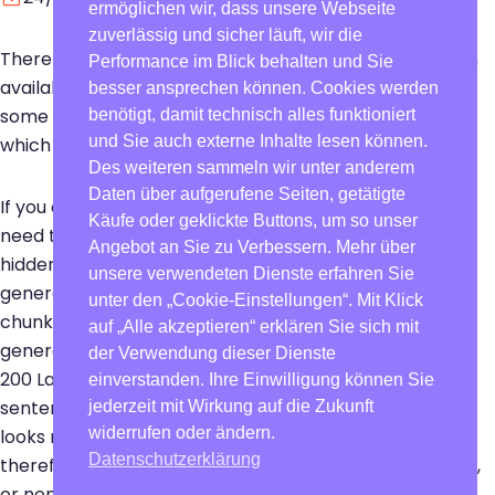
ermöglichen wir, dass unsere Webseite
zuverlässig und sicher läuft, wir die
There are many variations of passages of Lorem Ipsum
Performance im Blick behalten und Sie
available, but the majority have suffered alteration in
besser ansprechen können. Cookies werden
some form, by injected humour, or randomised words
benötigt, damit technisch alles funktioniert
und Sie auch externe Inhalte lesen können.
which don’t look even slightly believable.
Des weiteren sammeln wir unter anderem
Daten über aufgerufene Seiten, getätigte
If you are going to use a passage of Lorem Ipsum, you
Käufe oder geklickte Buttons, um so unser
need to be sure there isn’t anything embarrassing
Angebot an Sie zu Verbessern. Mehr über
hidden in the middle of text. All the Lorem Ipsum
unsere verwendeten Dienste erfahren Sie
generators on the Internet tend to repeat predefined
unter den „Cookie-Einstellungen“. Mit Klick
chunks as necessary, making this the first true
auf „Alle akzeptieren“ erklären Sie sich mit
generator on the Internet. It uses a dictionary of over
der Verwendung dieser Dienste
200 Latin words, combined with a handful of model
einverstanden. Ihre Einwilligung können Sie
sentence structures, to generate Lorem Ipsum which
jederzeit mit Wirkung auf die Zukunft
widerrufen oder ändern.
looks reasonable. The generated Lorem Ipsum is
Datenschutzerklärung
therefore always free from repetition, injected humour,
or non-characteristic words etc.