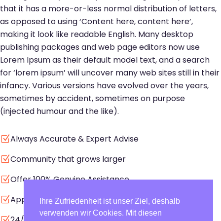
that it has a more-or-less normal distribution of letters,
as opposed to using ‘Content here, content here’,
making it look like readable English. Many desktop
publishing packages and web page editors now use
Lorem Ipsum as their default model text, and a search
for ‘lorem ipsum’ will uncover many web sites still in their
infancy. Various versions have evolved over the years,
sometimes by accident, sometimes on purpose
(injected humour and the like).
Always Accurate & Expert Advise
Z
Community that grows larger
Z
Offer 100% Genuine Assistance
Z
Approachable always Services
Z
Ihre Zufriedenheit ist unser Ziel, deshalb
verwenden wir Cookies. Mit diesen
24/7 Support And Remote Admit
Z