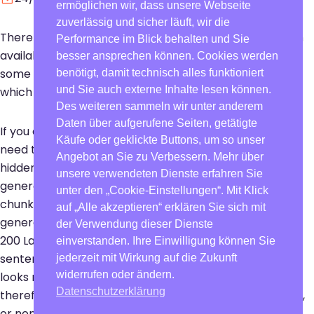
ermöglichen wir, dass unsere Webseite
zuverlässig und sicher läuft, wir die
There are many variations of passages of Lorem Ipsum
Performance im Blick behalten und Sie
available, but the majority have suffered alteration in
besser ansprechen können. Cookies werden
some form, by injected humour, or randomised words
benötigt, damit technisch alles funktioniert
und Sie auch externe Inhalte lesen können.
which don’t look even slightly believable.
Des weiteren sammeln wir unter anderem
Daten über aufgerufene Seiten, getätigte
If you are going to use a passage of Lorem Ipsum, you
Käufe oder geklickte Buttons, um so unser
need to be sure there isn’t anything embarrassing
Angebot an Sie zu Verbessern. Mehr über
hidden in the middle of text. All the Lorem Ipsum
unsere verwendeten Dienste erfahren Sie
generators on the Internet tend to repeat predefined
unter den „Cookie-Einstellungen“. Mit Klick
chunks as necessary, making this the first true
auf „Alle akzeptieren“ erklären Sie sich mit
generator on the Internet. It uses a dictionary of over
der Verwendung dieser Dienste
200 Latin words, combined with a handful of model
einverstanden. Ihre Einwilligung können Sie
sentence structures, to generate Lorem Ipsum which
jederzeit mit Wirkung auf die Zukunft
widerrufen oder ändern.
looks reasonable. The generated Lorem Ipsum is
Datenschutzerklärung
therefore always free from repetition, injected humour,
or non-characteristic words etc.