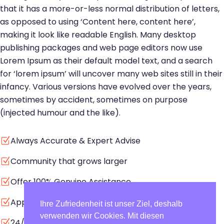
that it has a more-or-less normal distribution of letters,
as opposed to using ‘Content here, content here’,
making it look like readable English. Many desktop
publishing packages and web page editors now use
Lorem Ipsum as their default model text, and a search
for ‘lorem ipsum’ will uncover many web sites still in their
infancy. Various versions have evolved over the years,
sometimes by accident, sometimes on purpose
(injected humour and the like).
Always Accurate & Expert Advise
Z
Community that grows larger
Z
Offer 100% Genuine Assistance
Z
Approachable always Services
Z
Ihre Zufriedenheit ist unser Ziel, deshalb
verwenden wir Cookies. Mit diesen
24/7 Support And Remote Admit
Z